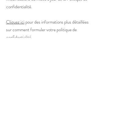
confidentialité.
Cliquez ici
pour des informations plus détaillées
sur comment formuler votre politique de
confidentialité.
+41 78 238 78 11
info@vazquez.swiss
© 2022 par Vazquez
Swiss
. Créé avec
Wix.com
PRENDRE RDV