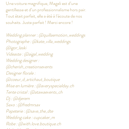
Une voiture magnifique, Magali est d’une
gentillesse et d’un professionnalisme hors pair.
Tout était parfait, elle a été à l’écoute de nos
souhaits. Juste parfait ! Merci encore !
Wedding planner : @quillaemotion_weddings
Photographe : @kate_villa_weddings
@igor_laski
Videaste : @aigal_wedding
Wedding designer :
@cherish_creationsevents
Designer florale :
@coeur_d_artichaut_boutique
Mise en lumière : @
averyspecialday.ch
Tente cristal : @atawaevents_ch
Dj : @djerem
Saxo : @fredmrsax
Papeterie : @save_the_dte
Wedding cake : cupcaker_m
Robe : @
with.love.boutique.ch