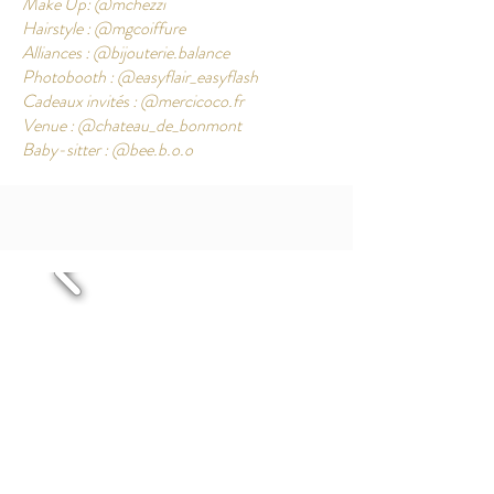
Make Up: @mchezzi
Hairstyle : @mgcoiffure
Alliances : @bijouterie.balance
Photobooth : @easyflair_easyflash
Cadeaux invités : @
mercicoco.fr
Venue : @chateau_de_bonmont
Baby-sitter : @bee.b.o.o